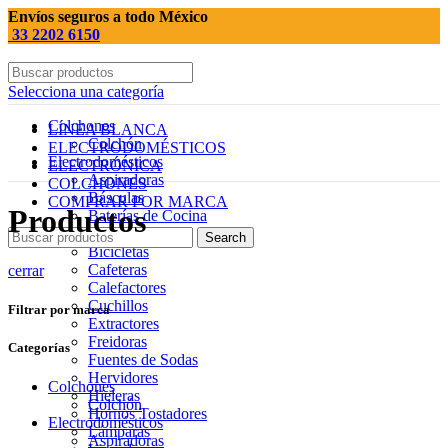
Envíos seguros a todo México
33 2202 6150
Selecciona una categoría
Colchones
LÍNEA BLANCA
Colchón
ELECTRODOMÉSTICOS
Electrodomésticos
ELECTRÓNICA
Aspiradoras
COLCHONES
Básculas
COMPRAR POR MARCA
Productos
Baterías de Cocina
Batidoras
Search
Bicicletas
Cafeteras
cerrar
Calefactores
Cuchillos
Filtrar por marca
Extractores
Freidoras
Categorías
Fuentes de Sodas
Hervidores
Colchones
Hieleras
Colchón
Hornos Tostadores
Electrodomésticos
Lámparas
Aspiradoras