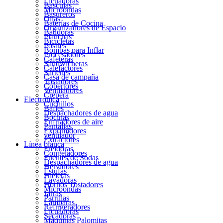
Licuadoras
Básculas
Microondas
Basureros
Ollas
Baterías de Cocina
Organizadores de Espacio
Batidoras
Planchas
Bicicletas
Postres
Bombas para Inflar
Procesadores
Cafeteras
Sandwicheras
Calefactores
Sartenes
Casa de campaña
Tostadores
Cobertores
Ventiladores
Crepera
Electrónica
Cuchillos
Bafles
Despachadores de agua
Bocinas
Enfriadores de aire
Pantallas
Exprimidores
ventilador
Extractores
Línea blanca
Freidoras
Congeladores
Fuentes de Sodas
Despachadores de agua
Hervidores
Estufas
Hieleras
Lavadoras
Hornos Tostadores
Microondas
Jarras
Parrillas
Lámparas
Refrigeradores
Licuadoras
Secadoras
Máquinas Palomitas