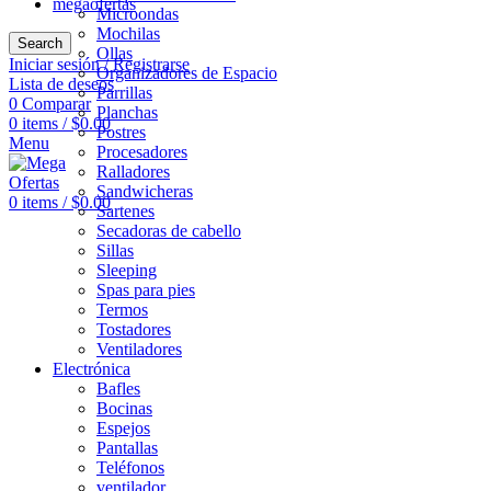
megaofertas
Microondas
Mochilas
Search
Ollas
Iniciar sesión / Registrarse
Organizadores de Espacio
Lista de deseos
Parrillas
0
Comparar
Planchas
0
items
/
$
0.00
Postres
Menu
Procesadores
Ralladores
Sandwicheras
0
items
/
$
0.00
Sartenes
Secadoras de cabello
Sillas
Sleeping
Spas para pies
Termos
Tostadores
Ventiladores
Electrónica
Bafles
Bocinas
Espejos
Pantallas
Teléfonos
ventilador