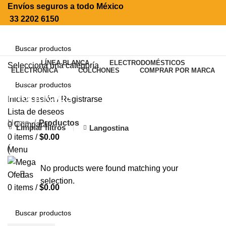
Envíos seguros a todo México
33 2202 6150
LÍNEA BLANCA
ELECTRODOMÉSTICOS
Selecciona una categoría
ELECTRÓNICA
COLCHONES
COMPRAR POR MARCA
SEARCH
Productos
Iniciar sesión / Registrarse
SEARCH
Lista de deseos
Home
Productos
0
Comparar
Limpiar filtros
Langostina
0
items
/
$
0.00
Menu
No products were found matching your
selection.
0
items
/
$
0.00