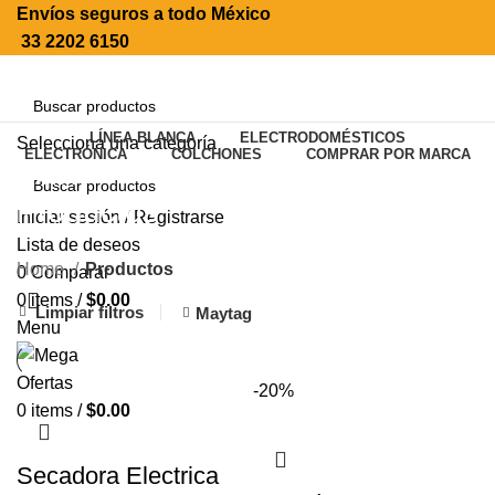
Envíos seguros a todo México
33 2202 6150
LÍNEA BLANCA
ELECTRODOMÉSTICOS
Selecciona una categoría
ELECTRÓNICA
COLCHONES
COMPRAR POR MARCA
SEARCH
Productos
Iniciar sesión / Registrarse
SEARCH
Lista de deseos
Home
Productos
0
Comparar
0
items
/
$
0.00
Limpiar filtros
Maytag
Menu
-20%
0
items
/
$
0.00
Secadora Electrica