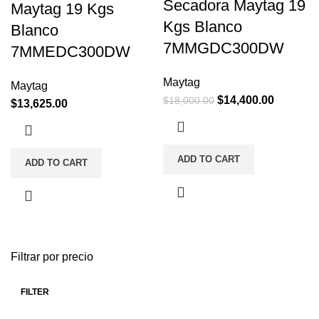
Secadora Maytag 19
Maytag 19 Kgs
Kgs Blanco
Blanco
7MMGDC300DW
7MMEDC300DW
Maytag
Maytag
$
14,400.00
$
18,000.00
$
13,625.00
ADD TO CART
ADD TO CART
Filtrar por precio
FILTER
Min
Max
price
price