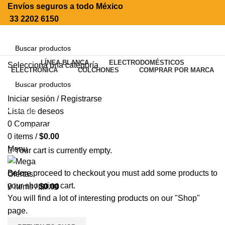
Envíos seguros a todo México
33 2202 6150
LÍNEA BLANCA
ELECTRODOMÉSTICOS
Selecciona una categoría
ELECTRÓNICA
COLCHONES
COMPRAR POR MARCA
SEARCH
Carrito de compras
Iniciar sesión / Registrarse
SEARCH
Pago
Lista de deseos
0
Comparar
Completar orden
0
items
/
$
0.00
Menu
Your cart is currently empty.
Before proceed to checkout you must add some products to
your shopping cart.
0
items
/
$
0.00
You will find a lot of interesting products on our "Shop"
page.