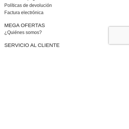
Políticas de devolución
Factura electrónica
MEGA OFERTAS
¿Quiénes somos?
SERVICIO AL CLIENTE
Contacto
Nuestras tiendas
Aviso de Privacidad
/
Términos y condiciones
DISEÑADO POR AGENCIA DIGITAL
Tienda
Wishlist
Carrito
0
items