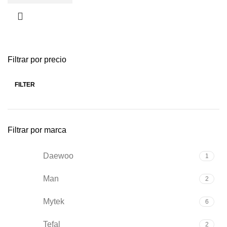
Filtrar por precio
FILTER
Min
Max
price
price
Filtrar por marca
Daewoo
1
Man
2
Mytek
6
Tefal
2