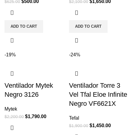
$
500.00
$
1,650.00
$
625.00
$
2,100.00
ADD TO CART
ADD TO CART
-19%
-24%
Ventilador Mytek
Ventilador Torre 3
Negro 3126
Vel Tfal Eloe Infinite
Negro VF6621X
Mytek
$
1,790.00
$
2,200.00
Tefal
$
1,450.00
$
1,900.00