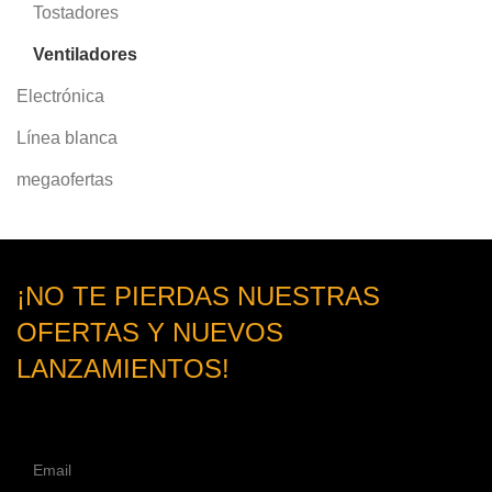
Tostadores
Ventiladores
Electrónica
Línea blanca
megaofertas
¡NO TE PIERDAS NUESTRAS
OFERTAS Y NUEVOS
LANZAMIENTOS!