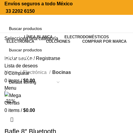
Envíos seguros a todo México
33 2202 6150
LÍNEA BLANCA
ELECTRODOMÉSTICOS
Selecciona una categoría
ELECTRÓNICA
COLCHONES
COMPRAR POR MARCA
SEARCH
Bocinas
Iniciar sesión / Registrarse
SEARCH
Lista de deseos
Home
Electrónica
Bocinas
0
Comparar
0
items
/
$
0.00
Menu
-21%
0
items
/
$
0.00
Bafle 8″ Bluetooth