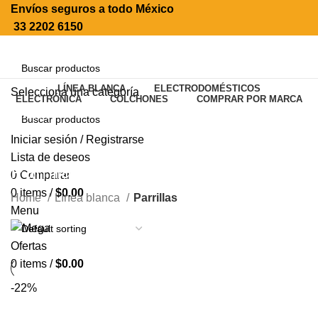
Envíos seguros a todo México
33 2202 6150
LÍNEA BLANCA
ELECTRODOMÉSTICOS
Selecciona una categoría
ELECTRÓNICA
COLCHONES
COMPRAR POR MARCA
SEARCH
Iniciar sesión / Registrarse
SEARCH
Lista de deseos
Parrillas
0
Comparar
0
items
/
$
0.00
Home
Línea blanca
Parrillas
Menu
0
items
/
$
0.00
-22%