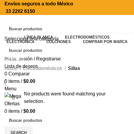
Envíos seguros a todo México
33 2202 6150
LÍNEA BLANCA
ELECTRODOMÉSTICOS
Selecciona una categoría
ELECTRÓNICA
COLCHONES
COMPRAR POR MARCA
SEARCH
Sillas
Iniciar sesión / Registrarse
SEARCH
Lista de deseos
Home
Electrodomésticos
Sillas
0
Comparar
0
items
/
$
0.00
Menu
No products were found matching your
selection.
0
items
/
$
0.00
SEARCH