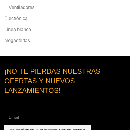
Ventiladores
Electrónica
Línea blanca
megaofertas
¡NO TE PIERDAS NUESTRAS
OFERTAS Y NUEVOS
LANZAMIENTOS!