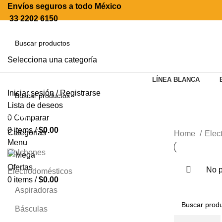
Envíos seguros a todo México
33 2202 6150
Selecciona una categoría
SEARCH
LÍNEA BLANCA
Iniciar sesión / Registrarse
Lista de deseos
SEARCH
0
Comparar
0
items
/
$
0.00
Categorías
Home
Elec
Menu
Colchones
No p
Electrodomésticos
0
items
/
$
0.00
Aspiradoras
Básculas