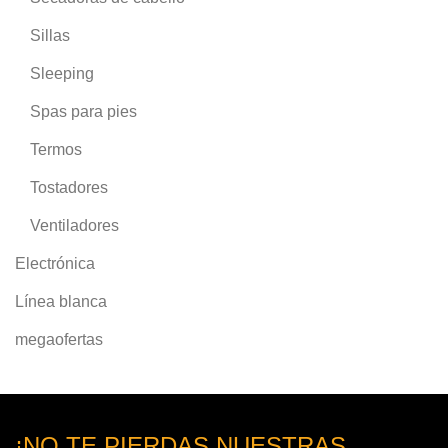
Sillas
Sleeping
Spas para pies
Termos
Tostadores
Ventiladores
Electrónica
Línea blanca
megaofertas
¡NO TE PIERDAS NUESTRAS