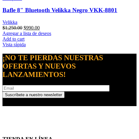
Bafle 8″ Bluetooth Velikka Negro VKK-8801
Velikka
$
1,250.00
$
990.00
Agregar a lista de deseos
Add to cart
Vista rápida
¡NO TE PIERDAS NUESTRAS
OFERTAS Y NUEVOS
LANZAMIENTOS!
TIENDA EN LÍNEA