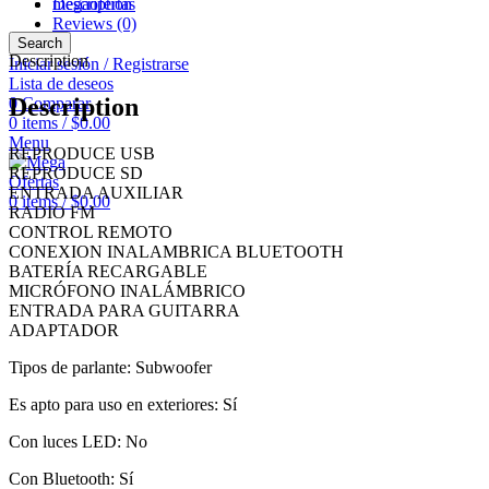
Description
megaofertas
Reviews (0)
Search
Description
Iniciar sesión / Registrarse
Lista de deseos
Description
0
Comparar
0
items
/
$
0.00
Menu
REPRODUCE USB
REPRODUCE SD
ENTRADA AUXILIAR
0
items
/
$
0.00
RADIO FM
CONTROL REMOTO
CONEXION INALAMBRICA BLUETOOTH
BATERÍA RECARGABLE
MICRÓFONO INALÁMBRICO
ENTRADA PARA GUITARRA
ADAPTADOR
Tipos de parlante: Subwoofer
Es apto para uso en exteriores: Sí
Con luces LED: No
Con Bluetooth: Sí