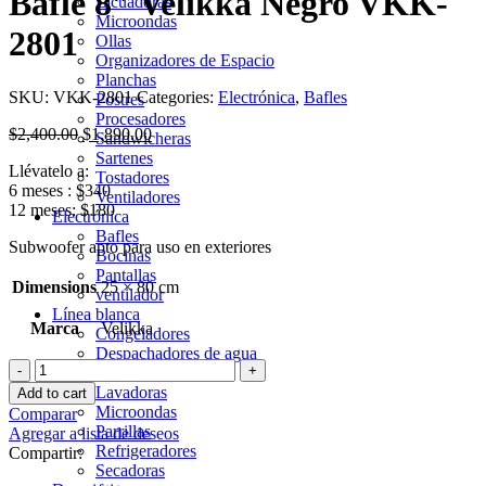
Bafle 8″ Velikka Negro VKK-
Licuadoras
Microondas
2801
Ollas
Organizadores de Espacio
Planchas
SKU:
VKK-2801
Categories:
Electrónica
,
Bafles
Postres
Procesadores
$
2,400.00
$
1,890.00
Sandwicheras
Sartenes
Llévatelo a:
Tostadores
6 meses :
$340
Ventiladores
12 meses:
$180
Electrónica
Bafles
Subwoofer apto para uso en exteriores
Bocinas
Pantallas
Dimensions
25 × 80 cm
ventilador
Línea blanca
Marca
Velikka
Congeladores
Despachadores de agua
Bafle
Estufas
8"
Lavadoras
Add to cart
Velikka
Microondas
Comparar
Negro
Parrillas
Agregar a lista de deseos
VKK-
Refrigeradores
Compartir:
2801
Secadoras
quantity